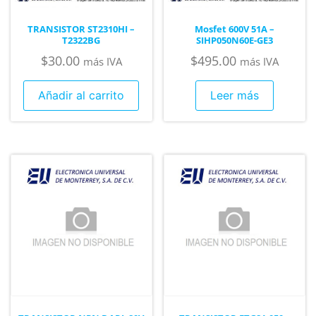
TRANSISTOR ST2310HI –
Mosfet 600V 51A –
T2322BG
SIHP050N60E-GE3
$
30.00
$
495.00
más IVA
más IVA
Añadir al carrito
Leer más