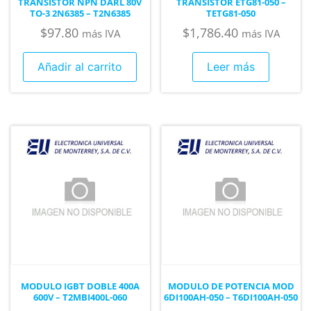
TRANSISTOR NPN DARL 80V
TRANSISTOR ETG81-050 –
TO-3 2N6385 – T2N6385
TETG81-050
$
97.80
$
1,786.40
más IVA
más IVA
Añadir al carrito
Leer más
MODULO IGBT DOBLE 400A
MODULO DE POTENCIA MOD
600V – T2MBI400L-060
6DI100AH-050 – T6DI100AH-050