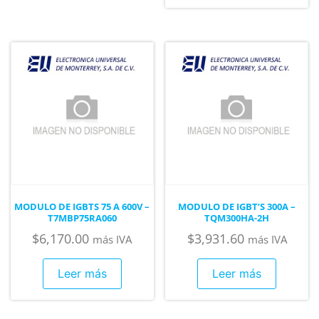
MODULO DE IGBTS 75 A 600V –
MODULO DE IGBT’S 300A –
T7MBP75RA060
TQM300HA-2H
$
6,170.00
$
3,931.60
más IVA
más IVA
Leer más
Leer más