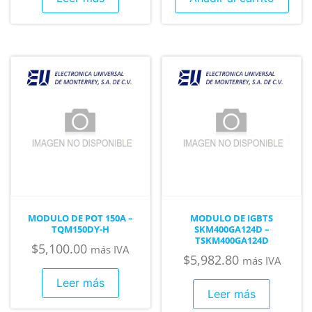
MODULO DE POT 150A –
MODULO DE IGBTS
TQM150DY-H
SKM400GA124D –
TSKM400GA124D
$
5,100.00
más IVA
$
5,982.80
más IVA
Leer más
Leer más