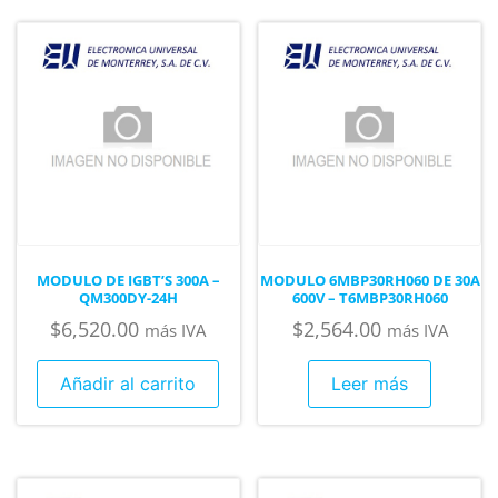
MODULO DE IGBT’S 300A –
MODULO 6MBP30RH060 DE 30A
QM300DY-24H
600V – T6MBP30RH060
$
6,520.00
$
2,564.00
más IVA
más IVA
Añadir al carrito
Leer más