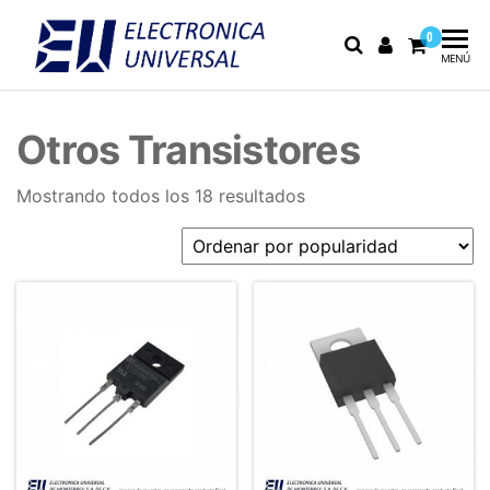
0
Electrónica
Electrónica
MENÚ
industrial,
Universal
fusibles y
equipo de
Otros Transistores
medición
Mostrando todos los 18 resultados