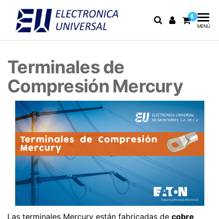
0
Electrónica
Electrónica
MENÚ
industrial,
Universal
fusibles y
equipo de
Terminales de
medición
Compresión Mercury
Las terminales Mercury están fabricadas de
cobre