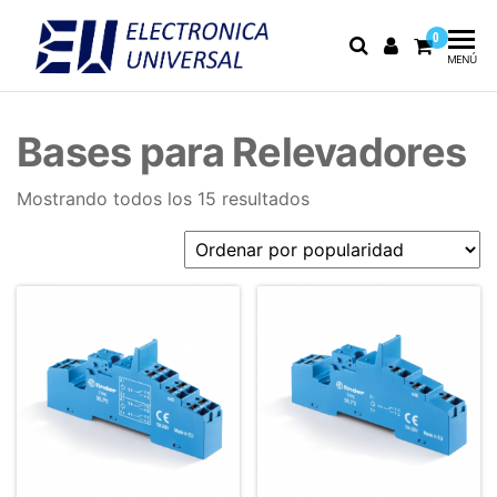
0
Electrónica
Electrónica
MENÚ
industrial,
Universal
fusibles y
equipo de
Bases para Relevadores
medición
Mostrando todos los 15 resultados