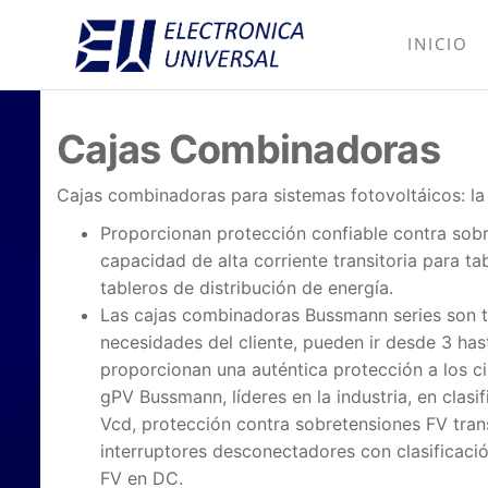
INICIO
Electrónica
Electrónica
industrial,
Universal
fusibles y
equipo de
Cajas Combinadoras
medición
Cajas combinadoras para sistemas fotovoltáicos: la 
Proporcionan protección confiable contra sobr
capacidad de alta corriente transitoria para ta
tableros de distribución de energía.
Las cajas combinadoras Bussmann series son t
necesidades del cliente, pueden ir desde 3 ha
proporcionan una auténtica protección a los ci
gPV Bussmann, líderes en la industria, en clas
Vcd, protección contra sobretensiones FV trans
interruptores desconectadores con clasificaci
FV en DC.