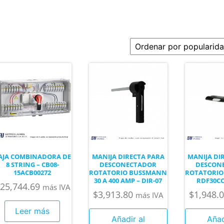
AJA COMBINADORA DE
MANIJA DIRECTA PARA
MANIJA DI
8 STRING – CB08-
DESCONECTADOR
DESCON
15ACB00272
ROTATORIO BUSSMANN
ROTATORIO
30 A 400 AMP – DIR-07
RDF30CC 
25,744.69
más IVA
$
3,913.80
$
1,948.
más IVA
Leer más
Añadir al
Añad