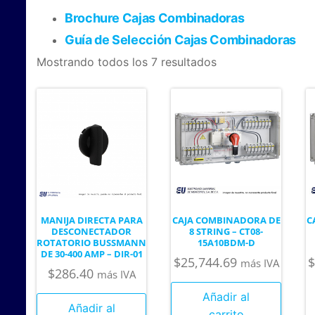
Brochure Cajas Combinadoras
Guía de Selección Cajas Combinadoras
Mostrando todos los 7 resultados
MANIJA DIRECTA PARA
CAJA COMBINADORA DE
C
DESCONECTADOR
8 STRING – CT08-
ROTATORIO BUSSMANN
15A10BDM-D
DE 30-400 AMP – DIR-01
$
25,744.69
$
más IVA
$
286.40
más IVA
Añadir al
Añadir al
carrito