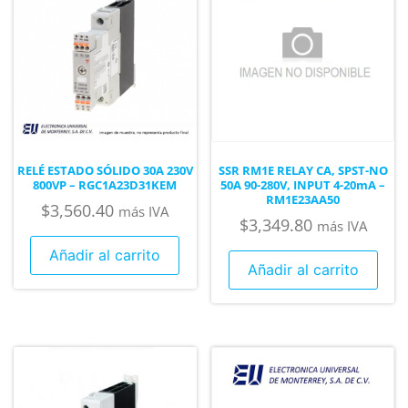
RELÉ ESTADO SÓLIDO 30A 230V
SSR RM1E RELAY CA, SPST-NO
800VP – RGC1A23D31KEM
50A 90-280V, INPUT 4-20mA –
RM1E23AA50
$
3,560.40
más IVA
$
3,349.80
más IVA
Añadir al carrito
Añadir al carrito