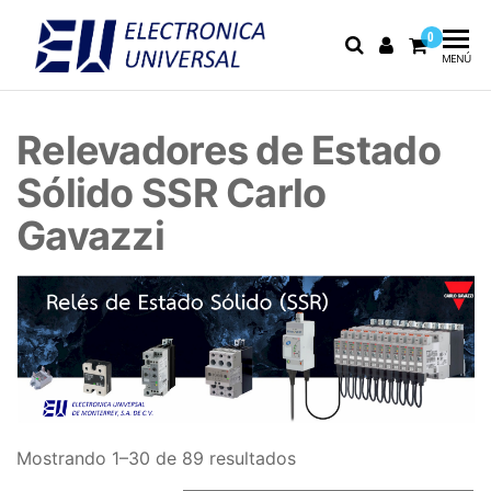
0
Electrónica
Electrónica
MENÚ
industrial,
Universal
fusibles y
equipo de
Relevadores de Estado
medición
Sólido SSR Carlo
Gavazzi
Mostrando 1–30 de 89 resultados