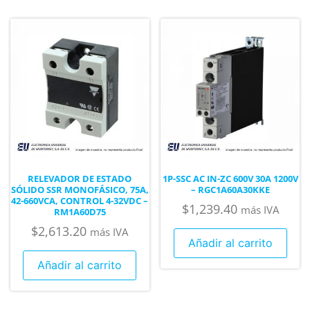
RELEVADOR DE ESTADO
1P-SSC AC IN-ZC 600V 30A 1200V
SÓLIDO SSR MONOFÁSICO, 75A,
– RGC1A60A30KKE
42-660VCA, CONTROL 4-32VDC –
$
1,239.40
más IVA
RM1A60D75
$
2,613.20
más IVA
Añadir al carrito
Añadir al carrito