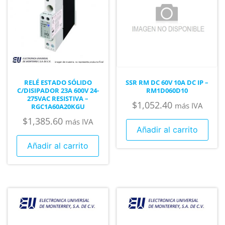
RELÉ ESTADO SÓLIDO
SSR RM DC 60V 10A DC IP –
C/DISIPADOR 23A 600V 24-
RM1D060D10
275VAC RESISTIVA –
$
1,052.40
más IVA
RGC1A60A20KGU
$
1,385.60
más IVA
Añadir al carrito
Añadir al carrito