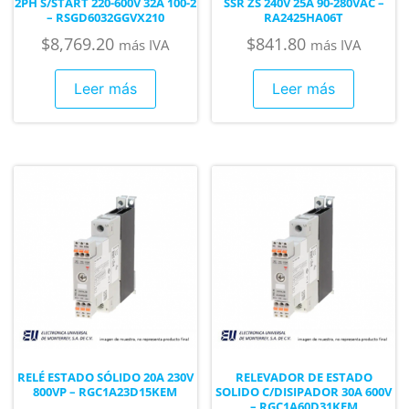
2PH S/START 220-600V 32A 100-2
SSR ZS 240V 25A 90-280VAC –
– RSGD6032GGVX210
RA2425HA06T
$
8,769.20
$
841.80
más IVA
más IVA
Leer más
Leer más
RELÉ ESTADO SÓLIDO 20A 230V
RELEVADOR DE ESTADO
800VP – RGC1A23D15KEM
SOLIDO C/DISIPADOR 30A 600V
– RGC1A60D31KEM