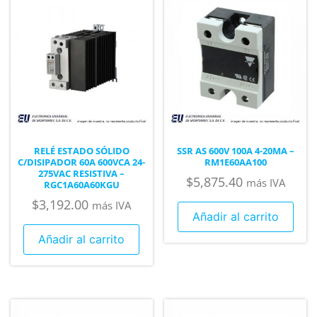
RELÉ ESTADO SÓLIDO
SSR AS 600V 100A 4-20MA –
C/DISIPADOR 60A 600VCA 24-
RM1E60AA100
275VAC RESISTIVA –
$
5,875.40
más IVA
RGC1A60A60KGU
$
3,192.00
más IVA
Añadir al carrito
Añadir al carrito