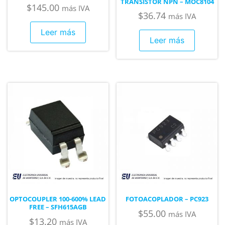
TRANSISTOR NPN – MOC8104
$
145.00
más IVA
$
36.74
más IVA
Leer más
Leer más
OPTOCOUPLER 100-600% LEAD
FOTOACOPLADOR – PC923
FREE – SFH615AGB
$
55.00
más IVA
$
13.20
más IVA