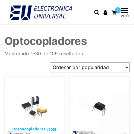
0
Electrónica
Electrónica
MENÚ
industrial,
Universal
fusibles y
equipo de
Optocopladores
medición
Mostrando 1–30 de 109 resultados
Optoacopladores
(108)