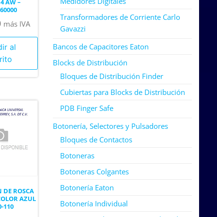
Medidores Digitales
4 AW –
60000
Transformadores de Corriente Carlo
0
más IVA
Gavazzi
Bancos de Capacitores Eaton
ir al
rito
Blocks de Distribución
Bloques de Distribución Finder
Cubiertas para Blocks de Distribución
PDB Finger Safe
Botonería, Selectores y Pulsadores
Bloques de Contactos
Botoneras
Botoneras Colgantes
Botonería Eaton
 DE ROSCA
COLOR AZUL
Botonería Individual
0-110