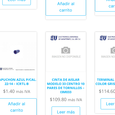
Añadir al
car
carrito
APUCHON AZUL P/CAL.
CINTA DE AISLAR
TERMINAL 
22-14 – ICRTL-B
MODELO 33 CENTRO 10
COLOR GRIS 
PARES DE TORNILLOS –
$
1.40
$
114.6
más IVA
I3M033
$
109.80
más IVA
Añadir al
Leer
carrito
Leer más