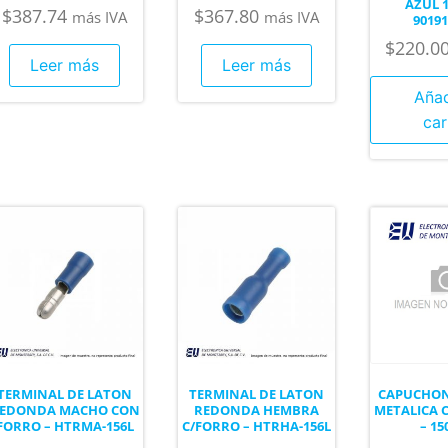
AZUL 1
$
387.74
$
367.80
más IVA
más IVA
90191
$
220.0
Leer más
Leer más
Añad
car
TERMINAL DE LATON
TERMINAL DE LATON
CAPUCHON
EDONDA MACHO CON
REDONDA HEMBRA
METALICA 
FORRO – HTRMA-156L
C/FORRO – HTRHA-156L
– 15