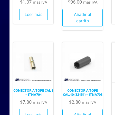
$
1.07
$
96.00
más IVA
más IVA
Leer más
Añadir al
carrito
CONECTOR A TOPE CAL 8
CONECTOR A TOPE
– ITNA704
CAL.10 (32151) – ITNA703
$
7.80
$
2.80
más IVA
más IVA
Leer más
Añadir al