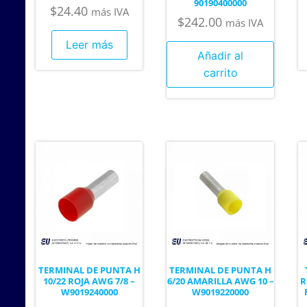
90190400000
$
24.40
más IVA
$
242.00
más IVA
Leer más
Añadir al
carrito
TERMINAL DE PUNTA H
TERMINAL DE PUNTA H
10/22 ROJA AWG 7/8 –
6/20 AMARILLA AWG 10 –
R
W9019240000
W9019220000