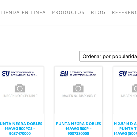
TIENDA EN LINEA
PRODUCTOS
BLOG
REFEREN
UNTA NEGRA DOBLES
PUNTA NEGRA DOBLES
H 2.5/14 D 
16AWG 500PZS –
16AWG 500P –
PUNTA T
9037470000
9037380000
14AWG (500P