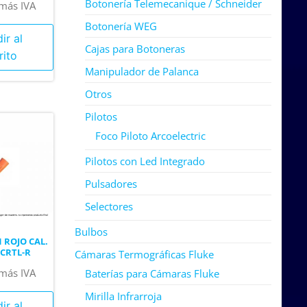
Botonería Telemecanique / Schneider
más IVA
Botonería WEG
ir al
Cajas para Botoneras
rito
Manipulador de Palanca
Otros
Pilotos
Foco Piloto Arcoelectric
Pilotos con Led Integrado
Pulsadores
Selectores
Bulbos
ROJO CAL.
 CRTL-R
Cámaras Termográficas Fluke
más IVA
Baterías para Cámaras Fluke
Mirilla Infrarroja
ir al