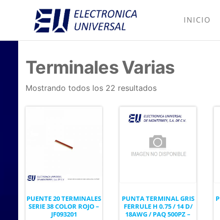
INICIO
Electrónica
Electrónica
industrial,
Universal
fusibles y
equipo de
Terminales Varias
medición
Mostrando todos los 22 resultados
PUENTE 20 TERMINALES
PUNTA TERMINAL GRIS
P
SERIE 38 COLOR ROJO –
FERRULE H 0.75 / 14 D/
JF093201
18AWG / PAQ 500PZ –