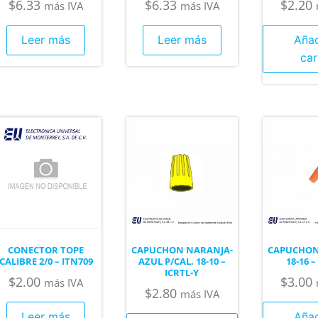
$
6.33
$
6.33
$
2.20
más IVA
más IVA
Leer más
Leer más
Añad
car
CONECTOR TOPE
CAPUCHON NARANJA-
CAPUCHON 
CALIBRE 2/0 – ITN709
AZUL P/CAL. 18-10 –
18-16 –
ICRTL-Y
$
2.00
$
3.00
más IVA
$
2.80
más IVA
Leer más
Añad