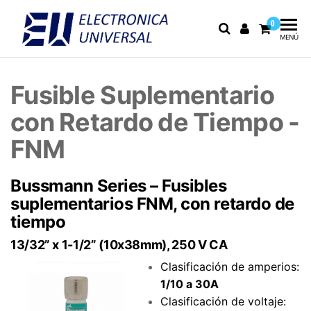
0
Electrónica
Electrónica
MENÚ
industrial,
Universal
fusibles y
equipo de
Fusible Suplementario
medición
con Retardo de Tiempo -
FNM
Bussmann Series – Fusibles
suplementarios FNM, con retardo de
tiempo
13/32” x 1-1/2” (10x38mm), 250 V CA
Clasificación de amperios:
1/10 a 30A
Clasificación de voltaje: