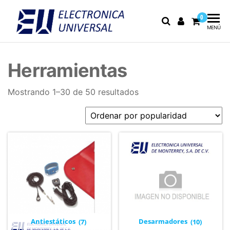
0
Electrónica
Electrónica
MENÚ
industrial,
Universal
fusibles y
equipo de
Herramientas
medición
Mostrando 1–30 de 50 resultados
Antiestáticos
(7)
Desarmadores
(10)