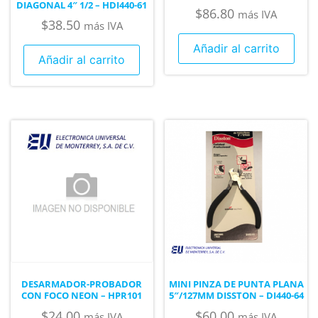
DIAGONAL 4″ 1/2 – HDI440-61
$
86.80
más IVA
$
38.50
más IVA
Añadir al carrito
Añadir al carrito
DESARMADOR-PROBADOR
MINI PINZA DE PUNTA PLANA
CON FOCO NEON – HPR101
5″/127MM DISSTON – DI440-64
$
24.00
$
60.00
más IVA
más IVA