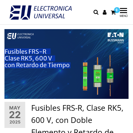
0
Electrónica
Electrónica
MENÚ
industrial,
Universal
fusibles y
equipo de
medición
Fusibles FRS-R, Clase RK5,
MAY
22
600 V, con Doble
2025
Elemento y Retardo de