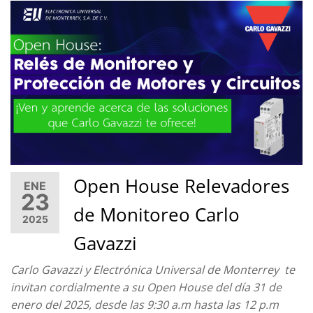
Open House Relevadores
ENE
23
de Monitoreo Carlo
2025
Gavazzi
Carlo Gavazzi y Electrónica Universal de Monterrey te
invitan cordialmente a su Open House del día 31 de
enero del 2025, desde las 9:30 a.m hasta las 12 p.m